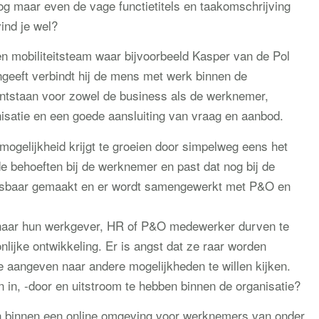
nog maar even de vage functietitels en taakomschrijving
vind je wel?
n mobiliteitsteam waar bijvoorbeeld Kasper van de Pol
angeeft verbindt hij de mens met werk binnen de
ontstaan voor zowel de business als de werknemer,
isatie en een goede aansluiting van vraag en aanbod.
mogelijkheid krijgt te groeien door simpelweg eens het
e behoeften bij de werknemer en past dat nog bij de
eesbaar gemaakt en er wordt samengewerkt met P&O en
 naar hun werkgever, HR of P&O medewerker durven te
lijke ontwikkeling. Er is angst dat ze raar worden
e aangeven naar andere mogelijkheden te willen kijken.
n in, -door en uitstroom te hebben binnen de organisatie?
n binnen een online omgeving voor werknemers van onder