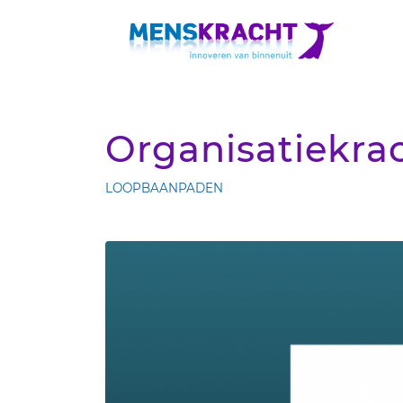
Organisatiekra
LOOPBAANPADEN