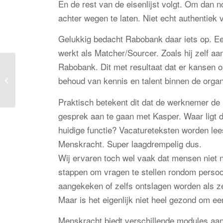
En de rest van de eisenlijst volgt. Om dan 
achter wegen te laten. Niet echt authentiek 
Gelukkig bedacht Rabobank daar iets op. Ee
werkt als Matcher/Sourcer. Zoals hij zelf a
Rabobank. Dit met resultaat dat er kansen 
Menskracht en haar
behoud van kennis en talent binnen de organ
Organisatiekracht
Praktisch betekent dit dat de werknemer de 
gesprek aan te gaan met Kasper. Waar ligt d
huidige functie? Vacatureteksten worden l
Menskracht. Super laagdrempelig dus.
Wij ervaren toch wel vaak dat mensen niet
stappen om vragen te stellen rondom persoon
aangekeken of zelfs ontslagen worden als z
Maar is het eigenlijk niet heel gezond om ee
Menskracht biedt verschillende modules aa