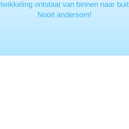
twikkeling ontstaat van binnen naar buit
Nooit andersom!
 talent zorgt voor optimale
e brengen de menselijkheid terug naar de werkvloer door de
n ratio blijven en van daaruit gaan overtuigen. In een and
er bij zichzelf. Patronen worden duidelijk en kwaliteiten he
odat talent optimaal kan worden ingezet