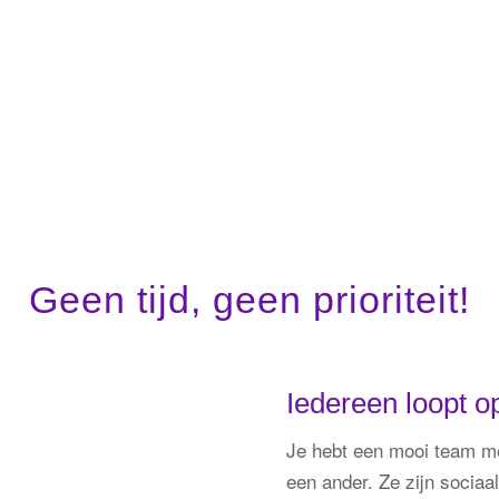
 op elkaar afgestemd, zodat er waardering en vert
samenwerking.
Geen tijd, geen prioriteit!
Iedereen loopt o
Je hebt een mooi team met
een ander. Ze zijn sociaa