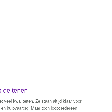
rouwen ontstaat en een effectieve
p de tenen
 veel kwaliteiten. Ze staan altijd klaar voor
l en hulpvaardig. Maar toch loopt iedereen