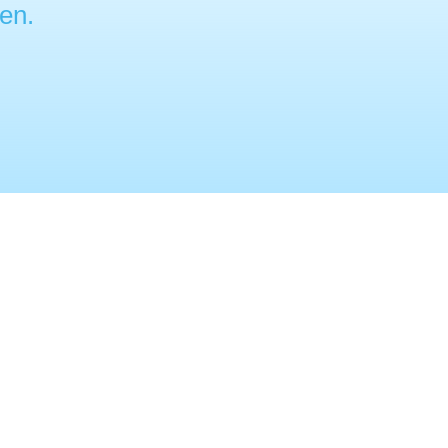
en.
 samenwerking
 teams van de werkvloer te halen. De
ere omgeving maken we gebruik van symboliek
rkend.