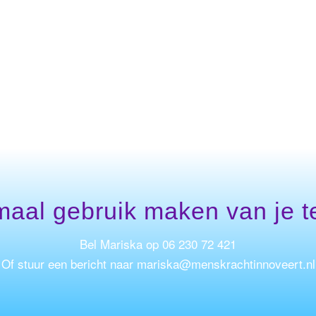
maal gebruik maken van je 
Bel Mariska op 06 230 72 421
Of stuur een bericht naar
mariska@menskrachtinnoveert.nl