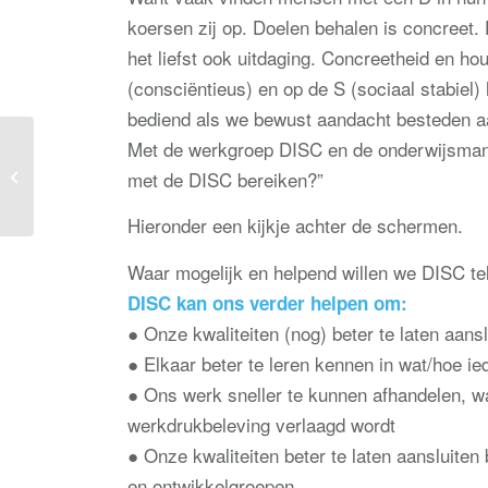
koersen zij op. Doelen behalen is concreet. 
het liefst ook uitdaging. Concreetheid en 
(consciëntieus) en op de S (sociaal stabiel
bediend als we bewust aandacht besteden a
Met de werkgroep DISC en de onderwijsman
DISC in de praktijk;
met de DISC bereiken?”
deel 1
Hieronder een kijkje achter de schermen.
Waar mogelijk en helpend willen we DISC tel
DISC kan ons verder helpen om:
● Onze kwaliteiten (nog) beter te laten aans
● Elkaar beter te leren kennen in wat/hoe ied
● Ons werk sneller te kunnen afhandelen, wa
werkdrukbeleving verlaagd wordt
● Onze kwaliteiten beter te laten aansluiten 
en ontwikkelgroepen