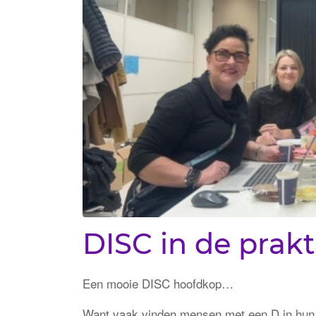
DISC in de prakt
Een mooie DISC hoofdkop…
Want vaak vinden mensen met een D in hun pr