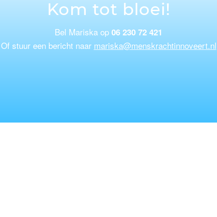
Kom tot bloei!
Bel Mariska op
06 230 72 421
Of stuur een bericht naar
mariska@menskrachtinnoveert.nl
spiratie
Service
baan galerij
Algemene voorwaarden
isbank